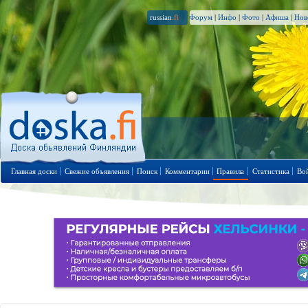
russian
.fi
Форум
|
Инфо
|
Фото
|
Афиша
|
Нов
Главная доски
Свежие объявления
Поиск
Комментарии
Правила
Статистика
Во