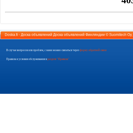
Doska.fi - Доска объявлений Доска объявлений Финляндии ©
Suomitech Oy
В случае вопросов или проблем, с нами можно связаться через
форму обратной связи
Правила и условия обслуживания в
разделе "Правила"