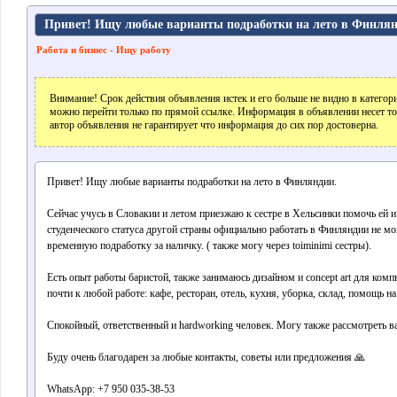
Привет! Ищу любые варианты подработки на лето в Финлян
Работа и бизнес - Ищу работу
Внимание! Срок действия объявления истек и его больше не видно в катего
можно перейти только по прямой ссылке. Информация в объявлении несет т
автор объявления не гарантирует что информация до сих пор достоверна.
Привет! Ищу любые варианты подработки на лето в Финляндии.
Сейчас учусь в Словакии и летом приезжаю к сестре в Хельсинки помочь ей и 
студенческого статуса другой страны официально работать в Финляндии не м
временную подработку за наличку. ( также могу через toiminimi сестры).
Есть опыт работы баристой, также занимаюсь дизайном и concept art для ком
почти к любой работе: кафе, ресторан, отель, кухня, уборка, склад, помощь на 
Спокойный, ответственный и hardworking человек. Могу также рассмотреть в
Буду очень благодарен за любые контакты, советы или предложения 🙏
WhatsApp: +7 950 035-38-53