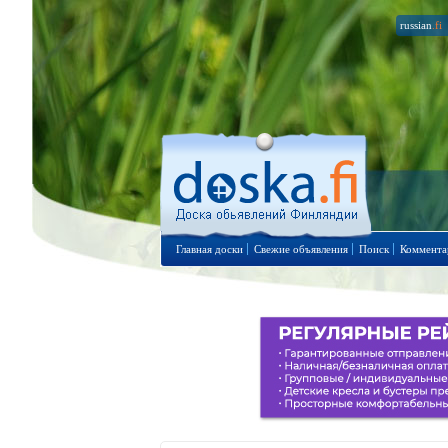
russian
.fi
Главная доски
Свежие объявления
Поиск
Коммента