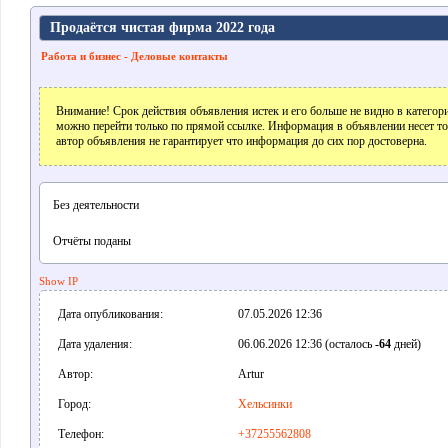
Продаётся чистая фирма 2022 года
Работа и бизнес - Деловые контакты
Внимание! Срок действия объявления истек и его больше не видно в катего
можно перейти только по прямой ссылке. Информация в объявлении несет т
автор объявления не гарантирует что информация до сих пор достоверна.
Без деятельности
Отчёты поданы
Show IP
Дата опубликования:
07.05.2026 12:36
Дата удаления:
06.06.2026 12:36 (осталось
-64
дней)
Автор:
Artur
Город:
Хельсинки
Телефон:
+37255562808