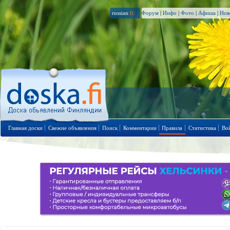
russian
.fi
Форум
|
Инфо
|
Фото
|
Афиша
|
Нов
Главная доски
Свежие объявления
Поиск
Комментарии
Правила
Статистика
Во