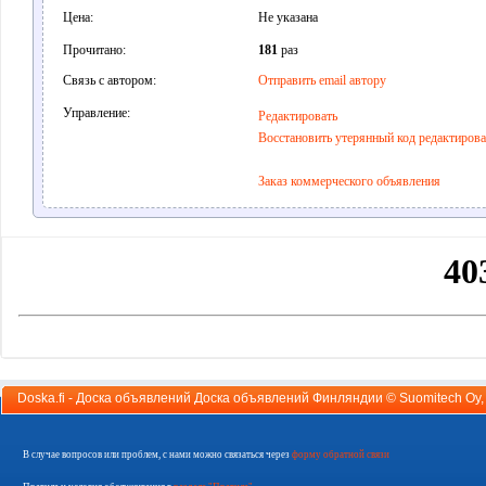
Цена:
Не указана
Прочитано:
181
раз
Связь с автором:
Отправить email автору
Управление:
Редактировать
Восстановить утерянный код редактиров
Заказ коммерческого объявления
Doska.fi - Доска объявлений Доска объявлений Финляндии ©
Suomitech Oy
В случае вопросов или проблем, с нами можно связаться через
форму обратной связи