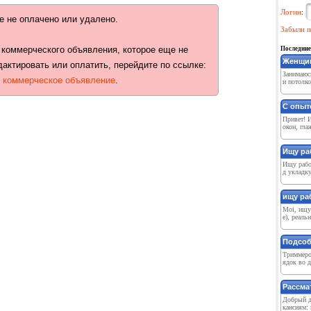
Логин
:
е не оплачено или удалено.
Забыли п
 коммерческого объявления, которое еще не
Последние
Женщин
дактировать или оплатить, перейдите по ссылке:
Занимаюс
ь коммерческое объявление
.
и потолко
С опыто
Привет! 
окон, гла
Ищу ра
Ищу рабо
д укладку
ищу раб
Moi, ищу 
e), реаль
Подсоб
Триммеро
ядок во д
Рассма
Добрый д
кансиям: 