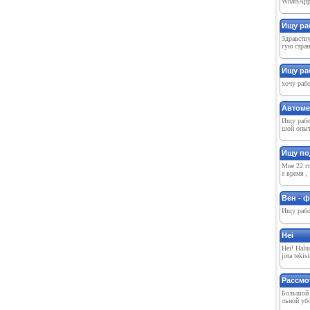
WhatsApp:
Ищу раб
Здравству
гую стран
Ищу ра
хочу рабо
Автоме
Ищу рабо
шой опыт 
Ищу по
Мне 22 го
е время ,
Вен - 
Ищу работ
Hei️
Hei! Halua
jota tekis
Рассмо
Большой 
льной убо