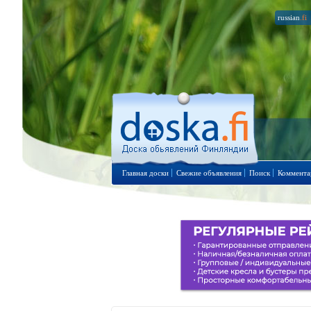
russian
.fi
Главная доски
Свежие объявления
Поиск
Коммента