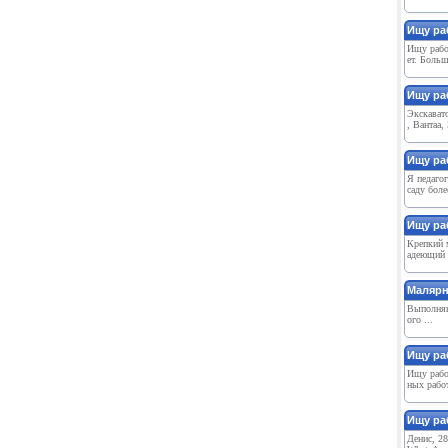
Ищу ра
Ищу работ
ет. Больш
Ищу ра
Экскават
, Вантаа,
Ищу ра
Я педагог
саду боле
Ищу раб
Крепкий 
адеющий 
Малярн
Выполняю
ого ...
Ищу ра
Ищу работ
ных работ
Ищу ра
Денис, 2