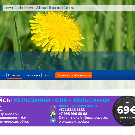
Форум
|
Инфо
|
Фото
|
Афиша
|
Новости
|
Работа
рии
Правила
Статистика
Войти
Разместить объявление