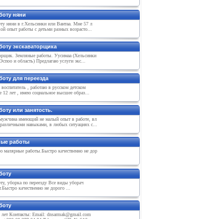
боту няни
у няни в г.Хельсинки или Вантаа. Мне 57 л
ой опыт работы с детьми разных возрасто...
боту экскаваторщика
орщик. Земляные работы. Уусимаа (Хельсинки
 Эспоо и область) Предлагаю услуги экс...
боту для переезда
 воспитатель , работаю в русском детском
е 12 лет , имею социальное высшее образ...
оту или занятость.
мужчина имеющий не малый опыт в работе, вл
различными навыками, в любых ситуациях с...
ые работы
 малярные работы.Быстро качественно не дор
боту
у, уборка по переезду Все виды уборач
.Быстро качественно не дорого ...
боту
8 лет Контакты: Email: dnsarmak@gmail.com