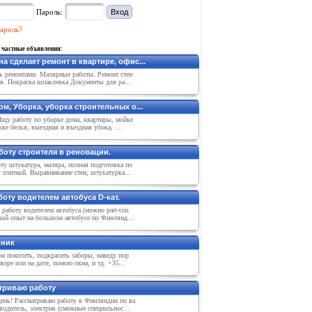
Пароль:
ароль?
 частные объявления:
а сделает ремонт в квартире, офис...
ь ремонтами. Малярные работы. Ремонт стен
в. Покраска шпаклевка Документы для ра...
м, Уборка, уборка строительных о...
Ищу работу по уборке дома, квартиры, мойке
жке белья, выездная и въездная убока, ...
боту строителя в реновации.
ту штукатура, маляра, полная подготовка по
 плиткой. Выравнивание стен, штукатурка...
оту водителем автобуса D-кат.
работу водителем автобуса (можно part-tim
ный опыт на большом автобусе по Финлянд...
ник
м покосить, подкрасить заборы, наведу пор
воре или на даче, помою окна, и тд. +35...
триваю работу
ень! Рассматриваю работу в Финляндии по ва
водитель, электрик (смежные специальнос...