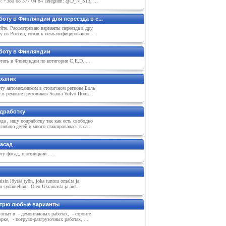
 +380 68 377 04 84 Telegram: @D_N_S13, ...
оту в Финляндии для переезда в с...
йте. Рассматриваю варианты переезда в дру
у из России, готов к неквалифицированно...
боту в Финляндии
тать в Финляндии по котигории C,E,D. ...
ханик
ту автомехаником в столичном регионе Боль
в ремонте грузовиков Scania Volvo Подв...
дработку
да , ищу подработку так как есть свободно
 люблю детей и много стажировалась в са...
фасад
у фосад, плотницкии .....
isin löytää työn, joka tuntuu omalta ja
in sydämelläni. Olen Ukrainasta ja äid...
трю любые варианты
опыт в - демонтажных работах, - строите
рке, - погрузо-разгрузочных работах, ...