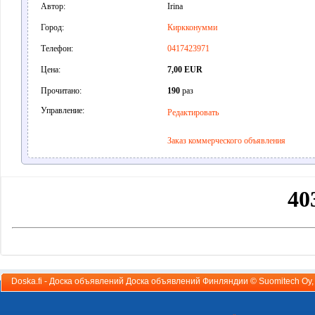
Автор:
Irina
Город:
Киркконумми
Телефон:
0417423971
Цена:
7,00 EUR
Прочитано:
190
раз
Управление:
Редактировать
Заказ коммерческого объявления
Doska.fi - Доска объявлений Доска объявлений Финляндии ©
Suomitech Oy