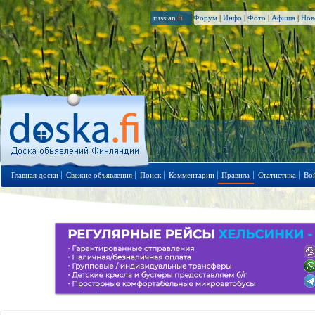
russian
.fi
Форум
|
Инфо
|
Фото
|
Афиша
|
Нов
Главная доски
Свежие объявления
Поиск
Комментарии
Правила
Статистика
Во