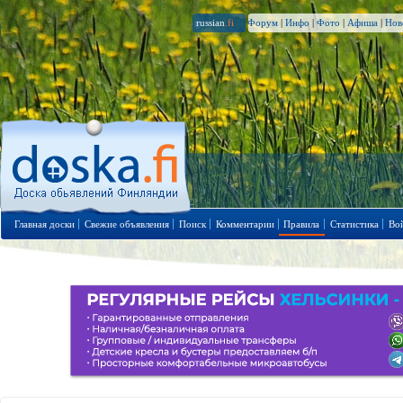
russian
.fi
Форум
|
Инфо
|
Фото
|
Афиша
|
Нов
Главная доски
Свежие объявления
Поиск
Комментарии
Правила
Статистика
Во