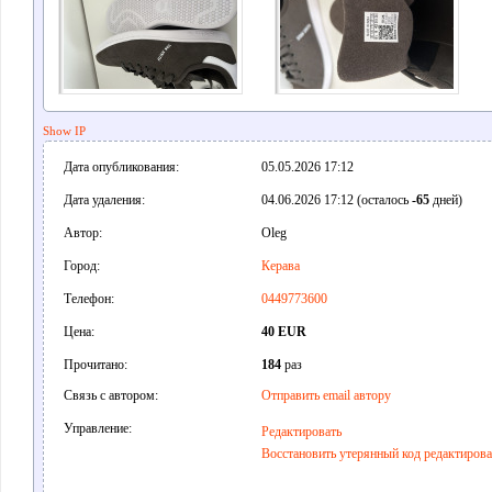
Show IP
Дата опубликования:
05.05.2026 17:12
Дата удаления:
04.06.2026 17:12 (осталось
-65
дней)
Автор:
Oleg
Город:
Керава
Телефон:
0449773600
Цена:
40 EUR
Прочитано:
184
раз
Связь с автором:
Отправить email автору
Управление:
Редактировать
Восстановить утерянный код редактиров