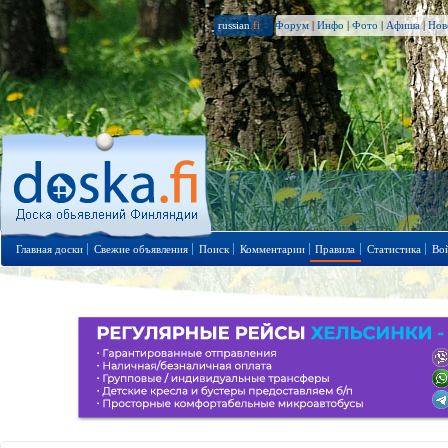
russian
.fi
Форум
|
Инфо
|
Фото
|
Афиша
|
Нов
Главная доски
Свежие объявления
Поиск
Комментарии
Правила
Статистика
Во