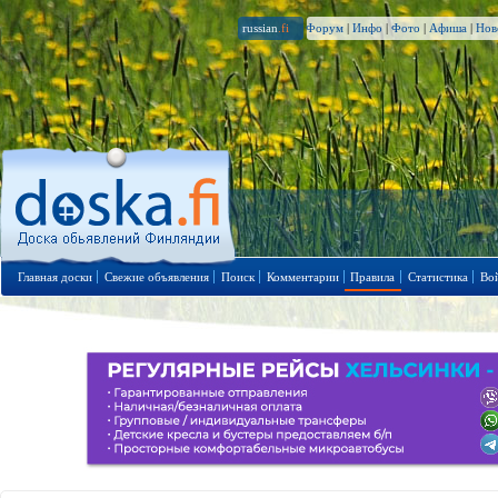
russian
.fi
Форум
|
Инфо
|
Фото
|
Афиша
|
Нов
Главная доски
Свежие объявления
Поиск
Комментарии
Правила
Статистика
Во