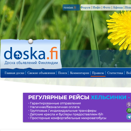
russian
.fi
Форум
|
Инфо
|
Фото
|
Афиша
|
Нов
Главная доски
Свежие объявления
Поиск
Комментарии
Правила
Статистика
Во