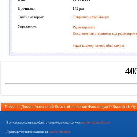
Прочитано:
149
раз
Связь с автором:
Отправить email автору
Управление:
Редактировать
Восстановить утерянный код редактиров
Заказ коммерческого объявления
Doska.fi - Доска объявлений Доска объявлений Финляндии ©
Suomitech Oy
В случае вопросов или проблем, с нами можно связаться через
форму обратной связи
Правила и условия обслуживания в
разделе "Правила"