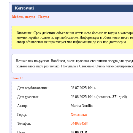
Kerrosvati
Мебель, посуда - Посуда
Внимание! Срок действия объявления истек и его больше не видно в катего
можно перейти только по прямой ссылке. Информация в объявлении несет т
автор объявления не гарантирует что информация до сих пор достоверна.
Незнаю как по-русски. Вообщем, очень красивая стеклянная посуда для праз
пользовалась пару раз только. Покупала в Стокмане. Очень легко разбираетьс
Show IP
Дата опубликования:
03.07.2025 10:14
Дата удаления:
02.08.2025 10:14 (осталось
-371
дней)
Автор:
Marina Nordlin
Город:
Хельсинки
Телефон:
0449334584
Цена:
65,00 EUR