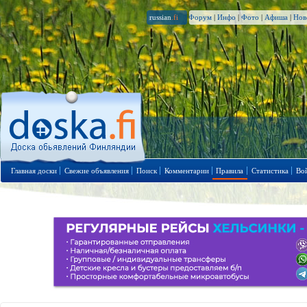
russian
.fi
Форум
|
Инфо
|
Фото
|
Афиша
|
Нов
Главная доски
Свежие объявления
Поиск
Комментарии
Правила
Статистика
Во