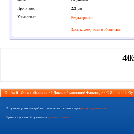
Прочитано:
221
раз
Управление:
Редактировать
Заказ коммерческого объявления
Doska.fi - Доска объявлений Доска объявлений Финляндии ©
Suomitech Oy
В случае вопросов или проблем, с нами можно связаться через
форму обратной связи
Правила и условия обслуживания в
разделе "Правила"