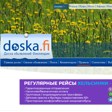
russian
.fi
Форум
|
Инфо
|
Фото
|
Афиша
|
Нов
Главная доски
Свежие объявления
Поиск
Комментарии
Правила
Статистика
Во