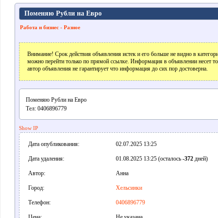
Поменяю Рубли на Евро
Работа и бизнес - Разное
Внимание! Срок действия объявления истек и его больше не видно в катего
можно перейти только по прямой ссылке. Информация в объявлении несет т
автор объявления не гарантирует что информация до сих пор достоверна.
Поменяю Рубли на Евро
Тел: 0406896779
Show IP
Дата опубликования:
02.07.2025 13:25
Дата удаления:
01.08.2025 13:25 (осталось
-372
дней)
Автор:
Анна
Город:
Хельсинки
Телефон:
0406896779
Цена:
Не указана