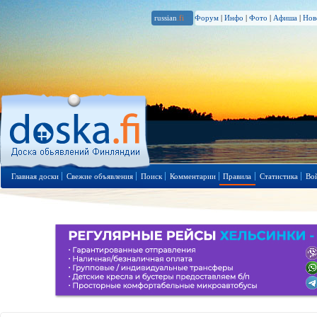
russian
.fi
Форум
|
Инфо
|
Фото
|
Афиша
|
Нов
Главная доски
Свежие объявления
Поиск
Комментарии
Правила
Статистика
Во