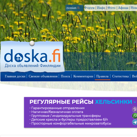
russian
.fi
Форум
|
Инфо
|
Фото
|
Афиша
|
Нов
Главная доски
Свежие объявления
Поиск
Комментарии
Правила
Статистика
Во