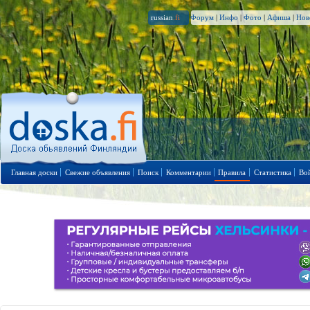
russian
.fi
Форум
|
Инфо
|
Фото
|
Афиша
|
Нов
Главная доски
Свежие объявления
Поиск
Комментарии
Правила
Статистика
Во