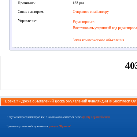
Прочитано:
183
раз
Связь с автором:
Отправить email автору
Управление:
Редактировать
Восстановить утерянный код редактиров
Заказ коммерческого объявления
Doska.fi - Доска объявлений Доска объявлений Финляндии ©
Suomitech Oy
В случае вопросов или проблем, с нами можно связаться через
форму обратной связи
Правила и условия обслуживания в
разделе "Правила"