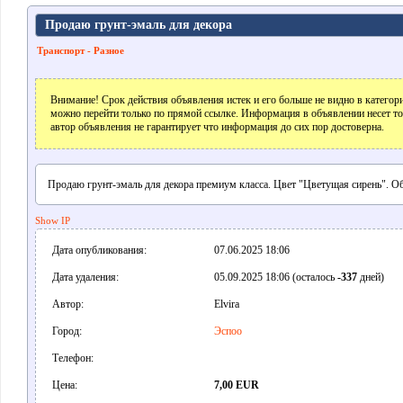
Продаю грунт-эмаль для декора
Транспорт - Разное
Внимание! Срок действия объявления истек и его больше не видно в катего
можно перейти только по прямой ссылке. Информация в объявлении несет т
автор объявления не гарантирует что информация до сих пор достоверна.
Продаю грунт-эмаль для декора премиум класса. Цвет "Цветущая сирень". Об
Show IP
Дата опубликования:
07.06.2025 18:06
Дата удаления:
05.09.2025 18:06 (осталось
-337
дней)
Автор:
Elvira
Город:
Эспоо
Телефон:
Цена:
7,00 EUR