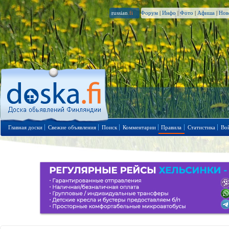
russian
.fi
Форум
|
Инфо
|
Фото
|
Афиша
|
Нов
Главная доски
Свежие объявления
Поиск
Комментарии
Правила
Статистика
Во