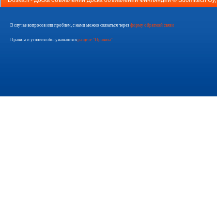
Doska.fi - Доска объявлений Доска объявлений Финляндии ©
Suomitech Oy
В случае вопросов или проблем, с нами можно связаться через
форму обратной связи
Правила и условия обслуживания в
разделе "Правила"