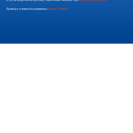
В случае вопросов или проблем, с нами можно связаться через
форму обратной связи
Правила и условия обслуживания в
разделе "Правила"