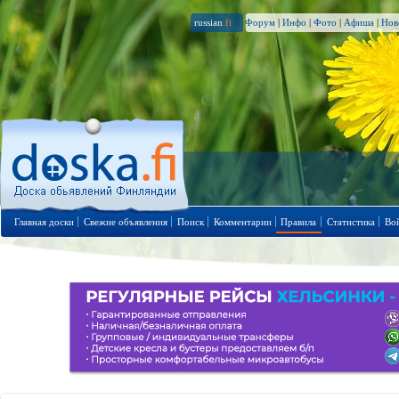
russian
.fi
Форум
|
Инфо
|
Фото
|
Афиша
|
Нов
Главная доски
Свежие объявления
Поиск
Комментарии
Правила
Статистика
Во