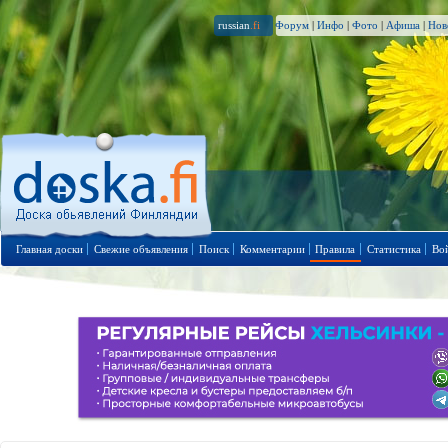
russian
.fi
Форум
|
Инфо
|
Фото
|
Афиша
|
Нов
Главная доски
Свежие объявления
Поиск
Комментарии
Правила
Статистика
Во