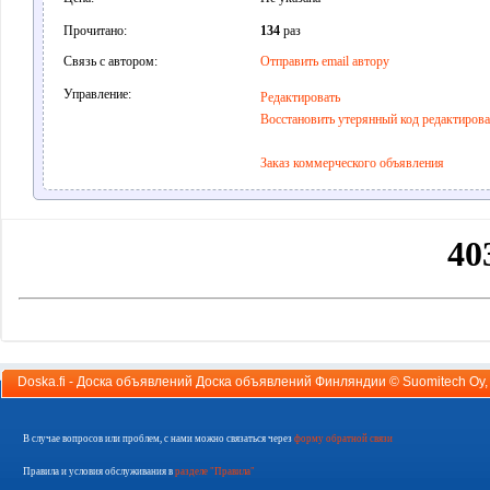
Прочитано:
134
раз
Связь с автором:
Отправить email автору
Управление:
Редактировать
Восстановить утерянный код редактиров
Заказ коммерческого объявления
Doska.fi - Доска объявлений Доска объявлений Финляндии ©
Suomitech Oy
В случае вопросов или проблем, с нами можно связаться через
форму обратной связи
Правила и условия обслуживания в
разделе "Правила"