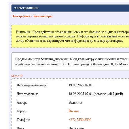
электроника
Электроника - Компьютеры
Внимание! Срок действия объявления истек и его больше не видно в катего
можно перейти только по прямой ссылке. Информация в объявлении несет т
автор объявления не гарантирует что информация до сих пор достоверна.
Продам монитор Samsung диогональ 60см,клавиатуру с английскими и русск
в рабочем состоянии,звоните, Я из Эстонии приеду в Финляндию 8,06- Мюю
Show IP
Дата опубликования:
19.05.2025 07:01
Дата удаления:
18.06.2025 07:01 (осталось
-417
дней)
Автор:
Валентин
Город:
Йыхви
Телефон:
+372 5559 8599
Цена:
Не указана