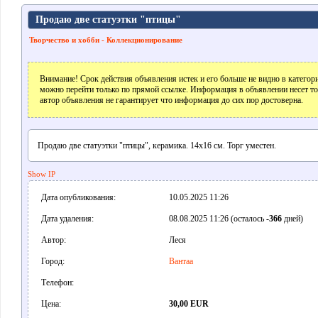
Продаю две статуэтки "птицы"
Творчество и хобби - Коллекционирование
Внимание! Срок действия объявления истек и его больше не видно в катего
можно перейти только по прямой ссылке. Информация в объявлении несет т
автор объявления не гарантирует что информация до сих пор достоверна.
Продаю две статуэтки "птицы", керамика. 14х16 см. Торг уместен.
Show IP
Дата опубликования:
10.05.2025 11:26
Дата удаления:
08.08.2025 11:26 (осталось
-366
дней)
Автор:
Леся
Город:
Вантаа
Телефон:
Цена:
30,00 EUR