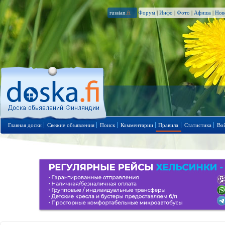
russian
.fi
Форум
|
Инфо
|
Фото
|
Афиша
|
Нов
Главная доски
Свежие объявления
Поиск
Комментарии
Правила
Статистика
Во