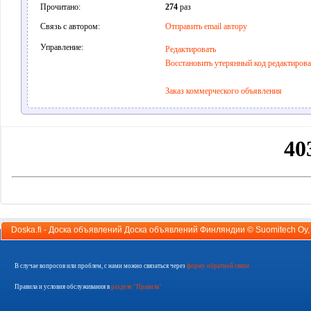
Прочитано:
274
раз
Связь с автором:
Отправить email автору
Управление:
Редактировать
Восстановить утерянный код редактиров
Заказ коммерческого объявления
Doska.fi - Доска объявлений Доска объявлений Финляндии ©
Suomitech Oy
В случае вопросов или проблем, с нами можно связаться через
форму обратной связи
Правила и условия обслуживания в
разделе "Правила"