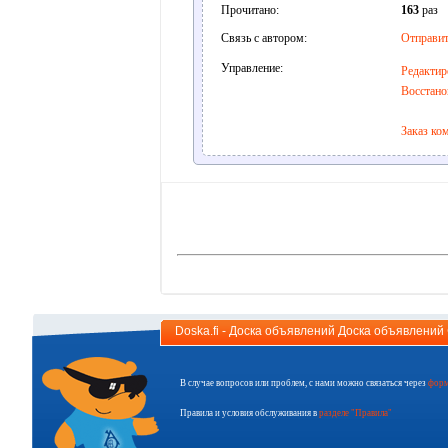
Прочитано:
163
раз
Связь с автором:
Отправит
Управление:
Редактир
Восстано
Заказ ко
Doska.fi - Доска объявлений Доска объявлени
В случае вопросов или проблем, с нами можно связаться через
форм
Правила и условия обслуживания в
разделе "Правила"