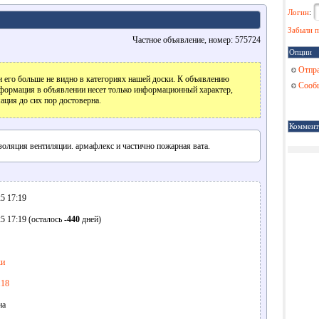
Логин
:
Забыли п
Частное объявление, номер: 575724
Опции
Отпра
 его больше не видно в категориях нашей доски. К объявлению
Сообщ
формация в объявлении несет только информационный характер,
ация до сих пор достоверна.
Коммент
оляция вентиляции. армафлекс и частично пожарная вата.
5 17:19
5 17:19 (осталось
-440
дней)
ки
118
на