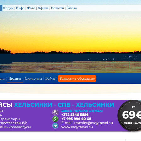
Форум
|
Инфо
|
Фото
|
Афиша
|
Новости
|
Работа
рии
Правила
Статистика
Войти
Разместить объявление