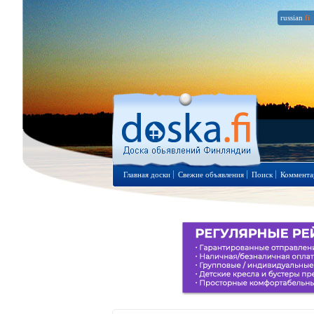
russian
.fi
Главная доски
Свежие объявления
Поиск
Коммента