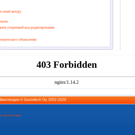
ь email автору
овать
вить утерянный код редактирования
ммерческого объявления
й Финляндии ©
Suomitech Oy
, 2002-2026
у обратной связи