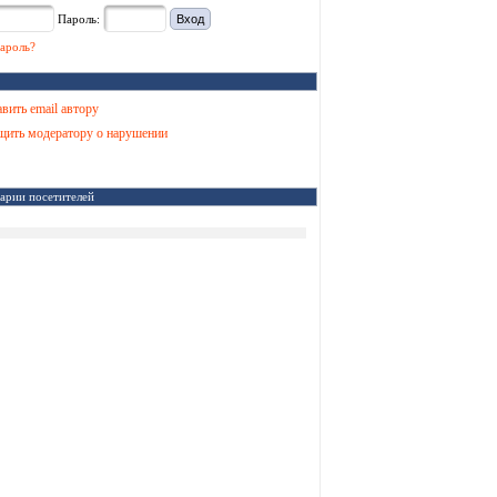
Пароль:
ароль?
вить email автору
ить модератору о нарушении
арии посетителей