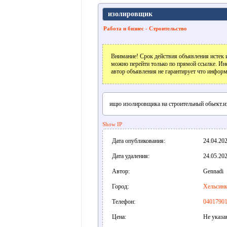
изолировщик
Работа и бизнес - Строительство
Внимание! Срок действия объявления истек и
можно перейти только по прямой ссылке. Ин
автор объявления не гарантирует что информ
ищю изолировщика на строительный обьект.из
Show IP
Дата опубликования:
24.04.202
Дата удаления:
24.05.202
Автор:
Gennadi
Город:
Хельсин
Телефон:
0401790
Цена:
Не указа