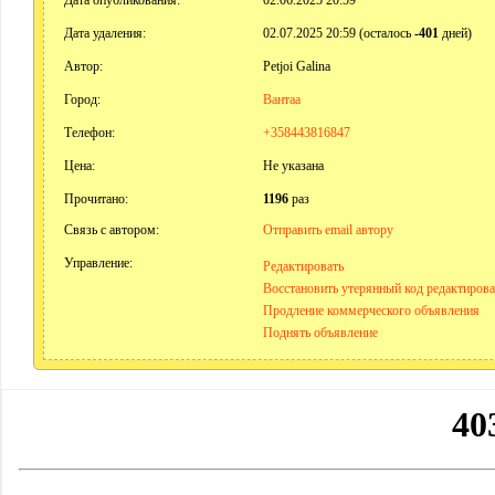
Дата опубликования:
02.06.2025 20:59
Дата удаления:
02.07.2025 20:59 (осталось
-401
дней)
Автор:
Petjoi Galina
Город:
Вантаа
Телефон:
+358443816847
Цена:
Не указана
Прочитано:
1196
раз
Связь с автором:
Отправить email автору
Управление:
Редактировать
Восстановить утерянный код редактиров
Продление коммерческого объявления
Поднять объявление