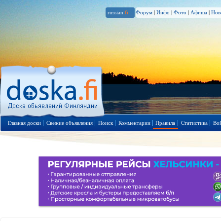
russian
.fi
Форум
|
Инфо
|
Фото
|
Афиша
|
Нов
Главная доски
Свежие объявления
Поиск
Комментарии
Правила
Статистика
Во