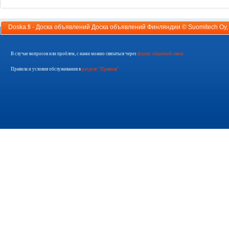
Doska.fi - Доска объявлений Доска объявлений Финляндии ©
Suomitech Oy
В случае вопросов или проблем, с нами можно связаться через
форму обратной связи
Правила и условия обслуживания в
разделе "Правила"