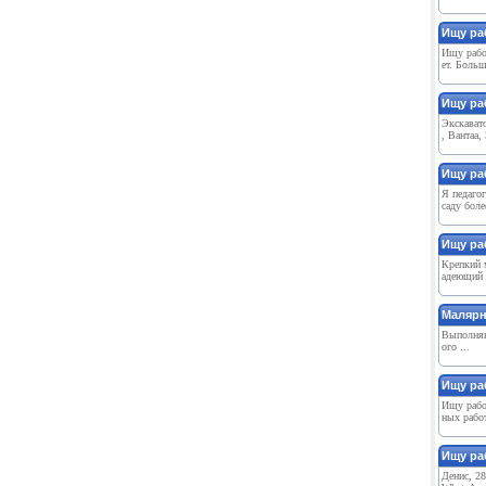
Ищу ра
Ищу работ
ет. Больш
Ищу ра
Экскават
, Вантаа,
Ищу ра
Я педагог
саду боле
Ищу раб
Крепкий 
адеющий 
Малярн
Выполняю
ого ...
Ищу ра
Ищу работ
ных работ
Ищу ра
Денис, 2