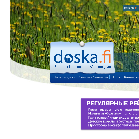
russian
.fi
Главная доски
Свежие объявления
Поиск
Коммента