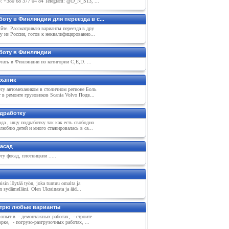
 +380 68 377 04 84 Telegram: @D_N_S13, ...
оту в Финляндии для переезда в с...
йте. Рассматриваю варианты переезда в дру
у из России, готов к неквалифицированно...
боту в Финляндии
тать в Финляндии по котигории C,E,D. ...
ханик
ту автомехаником в столичном регионе Боль
в ремонте грузовиков Scania Volvo Подв...
дработку
да , ищу подработку так как есть свободно
 люблю детей и много стажировалась в са...
фасад
у фосад, плотницкии .....
isin löytää työn, joka tuntuu omalta ja
in sydämelläni. Olen Ukrainasta ja äid...
трю любые варианты
опыт в - демонтажных работах, - строите
рке, - погрузо-разгрузочных работах, ...