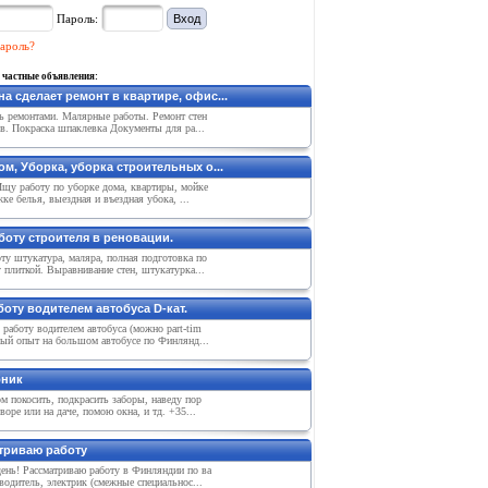
Пароль:
ароль?
 частные объявления:
а сделает ремонт в квартире, офис...
ь ремонтами. Малярные работы. Ремонт стен
в. Покраска шпаклевка Документы для ра...
м, Уборка, уборка строительных о...
Ищу работу по уборке дома, квартиры, мойке
жке белья, выездная и въездная убока, ...
боту строителя в реновации.
ту штукатура, маляра, полная подготовка по
 плиткой. Выравнивание стен, штукатурка...
оту водителем автобуса D-кат.
работу водителем автобуса (можно part-tim
ный опыт на большом автобусе по Финлянд...
ник
м покосить, подкрасить заборы, наведу пор
воре или на даче, помою окна, и тд. +35...
триваю работу
ень! Рассматриваю работу в Финляндии по ва
водитель, электрик (смежные специальнос...