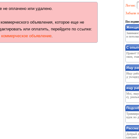
Логин
:
е не оплачено или удалено.
Забыли п
 коммерческого объявления, которое еще не
Последние
Женщин
дактировать или оплатить, перейдите по ссылке:
Занимаюс
ь коммерческое объявление
.
и потолко
С опыто
Привет! 
окон, гла
Ищу ра
Ищу рабо
д укладку
ищу раб
Moi, ищу 
e), реаль
Подсоб
Триммеро
ядок во д
Рассма
Добрый д
кансиям: 