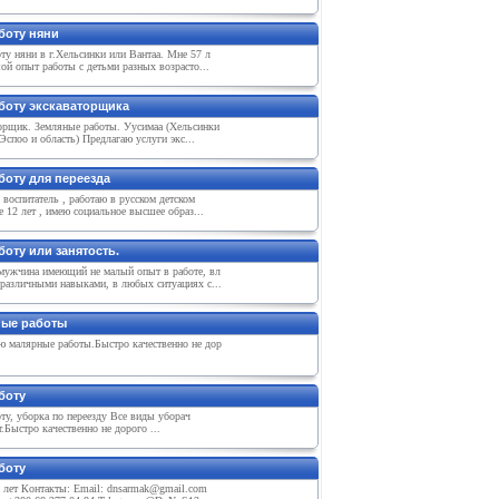
боту няни
у няни в г.Хельсинки или Вантаа. Мне 57 л
ой опыт работы с детьми разных возрасто...
боту экскаваторщика
орщик. Земляные работы. Уусимаа (Хельсинки
 Эспоо и область) Предлагаю услуги экс...
боту для переезда
 воспитатель , работаю в русском детском
е 12 лет , имею социальное высшее образ...
оту или занятость.
мужчина имеющий не малый опыт в работе, вл
различными навыками, в любых ситуациях с...
ые работы
 малярные работы.Быстро качественно не дор
боту
у, уборка по переезду Все виды уборач
.Быстро качественно не дорого ...
боту
8 лет Контакты: Email: dnsarmak@gmail.com