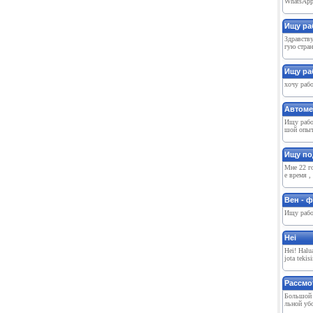
WhatsApp:
Ищу раб
Здравству
гую стран
Ищу ра
хочу рабо
Автоме
Ищу рабо
шой опыт 
Ищу по
Мне 22 го
е время ,
Вен - 
Ищу работ
Hei️
Hei! Halua
jota tekis
Рассмо
Большой 
льной убо