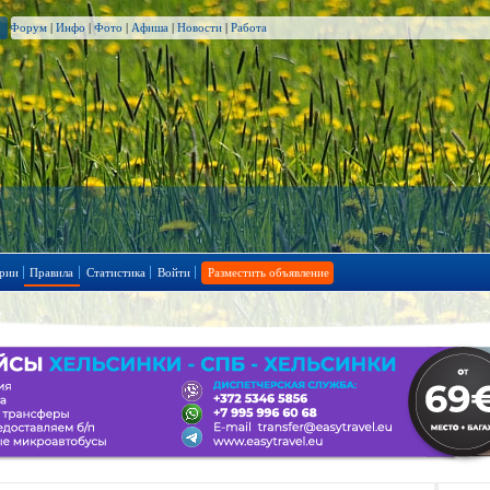
Форум
|
Инфо
|
Фото
|
Афиша
|
Новости
|
Работа
рии
Правила
Статистика
Войти
Разместить объявление