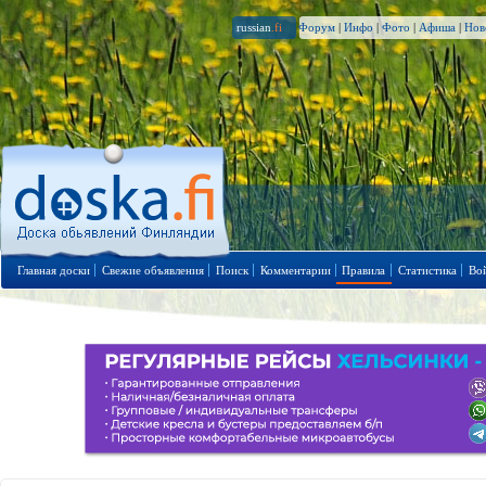
russian
.fi
Форум
|
Инфо
|
Фото
|
Афиша
|
Нов
Главная доски
Свежие объявления
Поиск
Комментарии
Правила
Статистика
Во