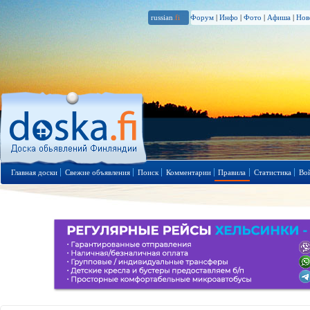
russian
.fi
Форум
|
Инфо
|
Фото
|
Афиша
|
Нов
Главная доски
Свежие объявления
Поиск
Комментарии
Правила
Статистика
Во