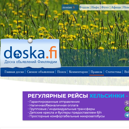
russian
.fi
Форум
|
Инфо
|
Фото
|
Афиша
|
Нов
Главная доски
Свежие объявления
Поиск
Комментарии
Правила
Статистика
Во