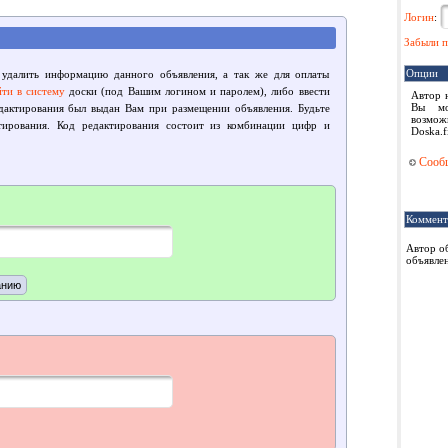
Логин
:
Забыли п
Опции
 удалить информацию данного объявления, а так же для оплаты
йти в систему
доски (под Вашим логином и паролем), либо ввести
Автор 
Вы мо
едактирования был выдан Вам при размещении объявления. Будьте
возмож
тирования. Код редактирования состоит из комбинации цифр и
Doska.f
Сообщ
Коммент
Автор о
объявлен