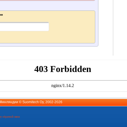
ия
й Финляндии ©
Suomitech Oy
, 2002-2026
у обратной связи