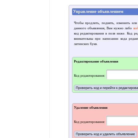
Управление объявлением
Чтобы продлить, поднять, изменить или
данного объявления, Вам нужно либо
во
код редактирования в поля ниже. Код р
внимательны при написании кода редак
латинских букв.
Редактирование объявления
Код редактирования:
Удаление объявления
Код редактирования: