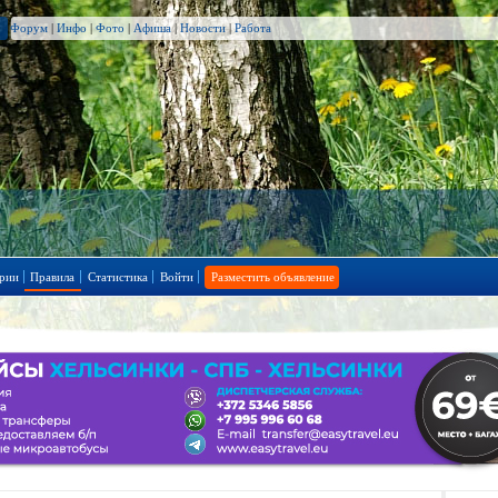
Форум
|
Инфо
|
Фото
|
Афиша
|
Новости
|
Работа
рии
Правила
Статистика
Войти
Разместить объявление