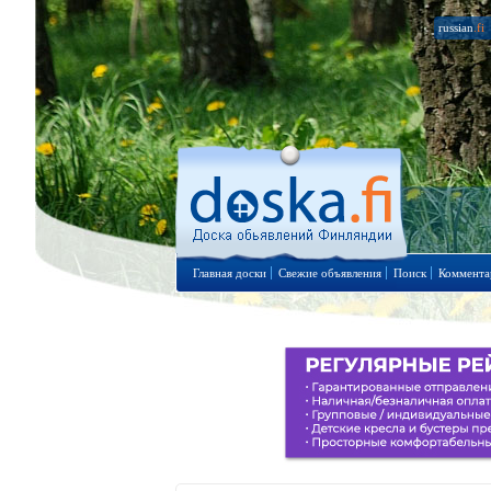
russian
.fi
Главная доски
Свежие объявления
Поиск
Коммента