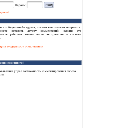
Пароль:
ароль?
не сообщил емайл адреса, письмо невозможно отправить.
жете оставить автору комментарий, однако эта
ность работает только после авторизации в системе
i
ить модератору о нарушении
арии посетителей
бъявления убрал возможность комментирования своего
ия.