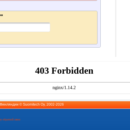
ия
й Финляндии ©
Suomitech Oy
, 2002-2026
у обратной связи