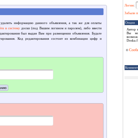
Логин
:
Забыли п
Опции
 удалить информацию данного объявления, а так же для оплаты
йти в систему
доски (под Вашим логином и паролем), либо ввести
Автор 
Вы мо
едактирования был выдан Вам при размещении объявления. Будьте
возмож
тирования. Код редактирования состоит из комбинации цифр и
Doska.f
Сообщ
Коммент