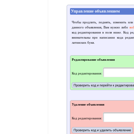
Управление объявлением
Чтобы продлить, поднять, изменить или
данного объявления, Вам нужно либо
во
код редактирования в поля ниже. Код р
внимательны при написании кода редак
латинских букв.
Редактирование объявления
Код редактирования:
Удаление объявления
Код редактирования: