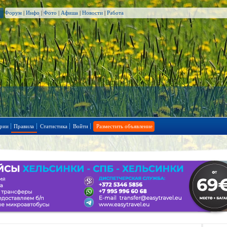
Форум
|
Инфо
|
Фото
|
Афиша
|
Новости
|
Работа
рии
Правила
Статистика
Войти
Разместить объявление