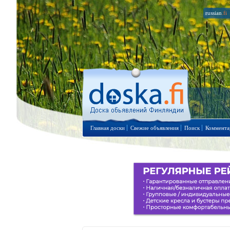
russian
.fi
Главная доски
Свежие объявления
Поиск
Коммента