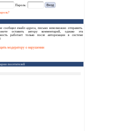
Пароль:
ароль?
не сообщил емайл адреса, письмо невозможно отправить.
жете оставить автору комментарий, однако эта
ность работает только после авторизации в системе
i
ить модератору о нарушении
арии посетителей