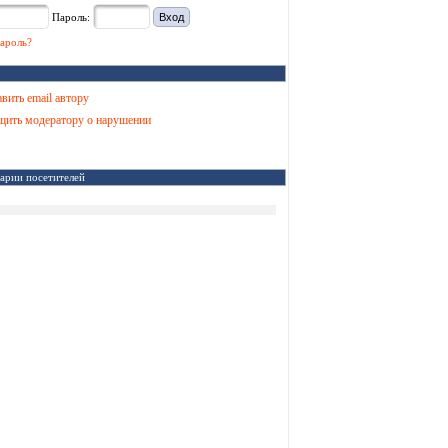
Пароль:
ароль?
вить email автору
ить модератору о нарушении
арии посетителей