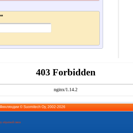
ия
й Финляндии ©
Suomitech Oy
, 2002-2026
у обратной связи