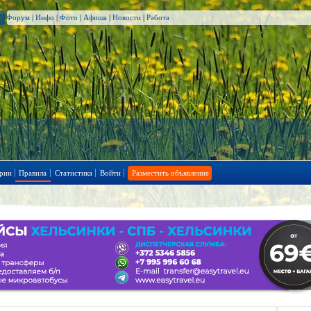
Форум
|
Инфо
|
Фото
|
Афиша
|
Новости
|
Работа
рии
Правила
Статистика
Войти
Разместить объявление