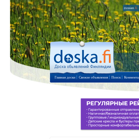
russian
.fi
Главная доски
Свежие объявления
Поиск
Коммента