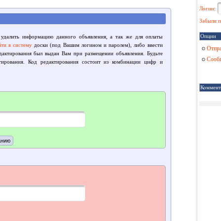
Логин
:
Забыли п
Опции
 удалить информацию данного объявления, а так же для оплаты
йти в систему
доски (под Вашим логином и паролем), либо ввести
Отпра
едактирования был выдан Вам при размещении объявления. Будьте
Сообщ
тирования. Код редактирования состоит из комбинации цифр и
Коммент