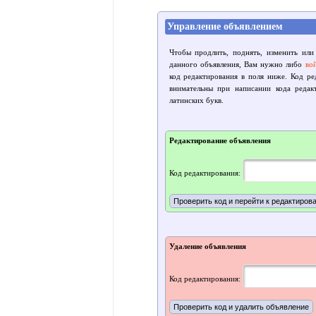
Управление объявлением
Чтобы продлить, поднять, изменить или
данного объявления, Вам нужно либо
во
код редактирования в поля ниже. Код р
внимательны при написании кода редак
латинских букв.
Редактирование объявления
Код редактирования:
Удаление объявления
Код редактирования: