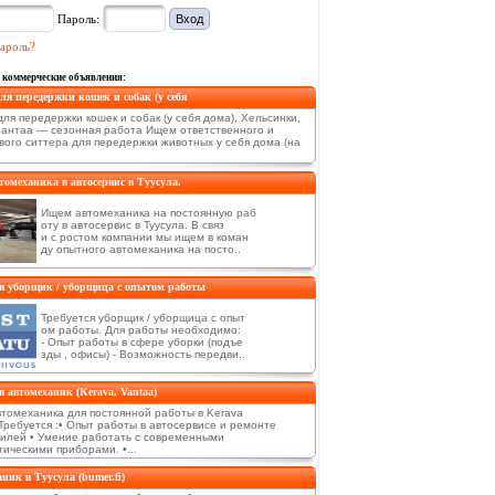
Пароль:
ароль?
 коммерческие объявления:
ля передержки кошек и собак (у себя
ля передержки кошек и собак (у себя дома), Хельсинки,
Вантаа — сезонная работа Ищем ответственного и
вого ситтера для передержки животных у себя дома (на
омеханика в автосервис в Туусула.
Ищем автомеханика на постоянную раб
оту в автосервис в Туусула. В связ
и с ростом компании мы ищем в коман
ду опытного автомеханика на посто..
я уборщик / уборщица с опытом работы
Требуется уборщик / уборщица с опыт
ом работы. Для работы необходимо:
- Опыт работы в сфере уборки (подъе
зды , офисы) - Возможность передви..
я автомеханик (Kerava, Vantaa)
томеханика для постоянной работы в Kerava
)Требуется :• Опыт работы в автосервисе и ремонте
илей • Умение работать с современными
ическими приборами. •...
ник в Туусула (bumer.fi)