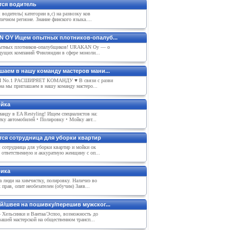
тся водитель
 водитель( категории в,с) на развозку ков
личном регионе. Знание финского языка....
 OY Ищем опытных плотников-опалуб...
ытных плотников-опалубщиков! URAKAN Oy — о
едущих компаний Финляндии в сфере моноли...
шаем в нашу команду мастеров мани...
 No.1 РАСШИРЯЕТ КОМАНДУ ♥️ В связи с разви
на мы приглашаем в нашу команду мастеро...
йка
анду в EA Restyling! Ищем специалистов на:
ку автомобилей • Полировку • Мойку авт...
тся сотрудница для уборки квартир
 сотрудница для уборки квартир и мойки ок
 ответственную и аккуратную женщину с оп...
ика
 люди на xимчистку, полировку. Наличиэ во
 прав, опит нeобeзатeлeн (обучим) Заяв...
й/швея на пошивку/перешив мужског...
- Хельсинки и Вантаа/Эспоо, возможность до
вашей мастерской на общественном трансп...