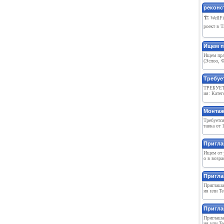
реконст
🏗 WellF
роект в Т
Ищем п
Ищем пра
(Эспоо, Ф
Требуе
ТРЕБУЕТ
ия: Катег
Монтаж
Требуетс
тавка от 
Пригла
Ищем от у
о в возра
Пригла
Приглашае
ия или Te
Пригла
Приглашае
ия или Te