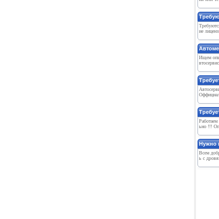
Требуют
Требуютс
ие лиценз
Автоме
Ищем опы
втосервис
Требуе
Автосерви
Оффициал
Требуе
Работаем 
ьно !!! О
Нужно 
Всем добр
ь с дров