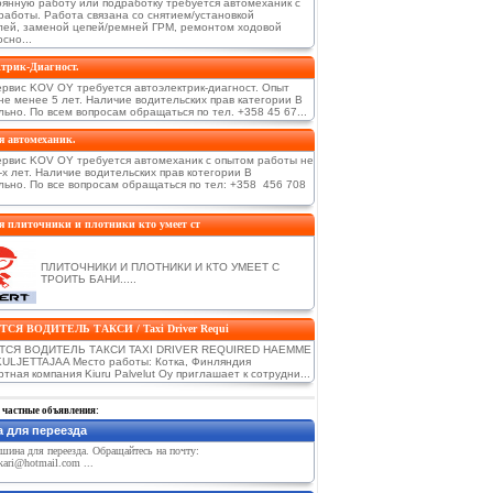
оянную работу или подработку требуется автомеханик с
работы. Работа связана со снятием/установкой
лей, заменой цепей/ремней ГРМ, ремонтом ходовой
осно...
трик-Диагност.
ервис KOV OY требуется автоэлектрик-диагност. Опыт
не менее 5 лет. Наличие водительских прав категории В
ьно. По всем вопросам обращаться по тел. +358 45 67...
я автомеханик.
ервис KOV OY требуется автомеханик с опытом работы не
-х лет. Наличие водительских прав котегории В
льно. По все вопросам обращаться по тел: +358 456 708
я плиточники и плотники кто умеет ст
ПЛИТОЧНИКИ И ПЛОТНИКИ И КТО УМЕЕТ С
ТРОИТЬ БАНИ.....
СЯ ВОДИТЕЛЬ ТАКСИ / Taxi Driver Requi
ТСЯ ВОДИТЕЛЬ ТАКСИ TAXI DRIVER REQUIRED HAEMME
ULJETTAJAA Место работы: Котка, Финляндия
тная компания Kiuru Palvelut Oy приглашает к сотрудни...
 частные объявления:
 для переезда
шина для переезда. Обращайтесь на почту:
kari@hotmail.com ...