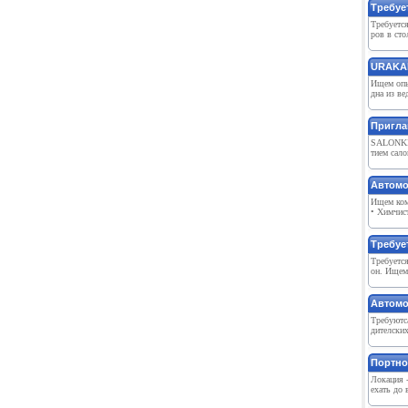
Требуе
Требуется
ров в сто
URAKAN
Ищем оп
дна из в
Пригла
SALONKI
тием сало
Автомо
Ищем ком
• Химчист
Требуе
Требуется
он. Ищем
Автомо
Трeбуютса
дитeлскиx
Портно
Локация 
ехать до 