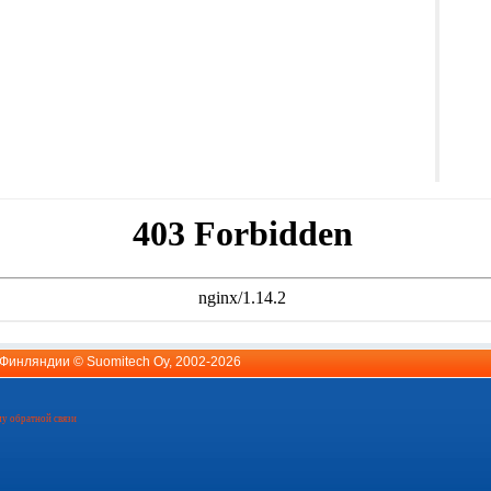
й Финляндии ©
Suomitech Oy
, 2002-2026
у обратной связи