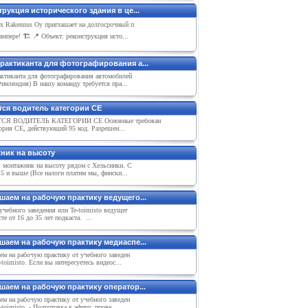
рукция исторического здания в це...
ix Rakennus Oy приглашает на долгосрочный п
ампере! 🏗 📍 Объект: реконструкция исто...
рактиканта для фотографирования а...
ктиканта для фотографирования автомобилей
инляндия) В нашу команду требуется пра...
тся водитель категории СЕ
СЯ ВОДИТЕЛЬ КАТЕГОРИИ СЕ Основные требован
ория CE, действующий 95 код. Разрешен...
ник на высоту
я монтажник на высоту рядом с Хельсинки. С
15 и выше (Все налоги платим мы, фински...
шаем на рабочую практику ведущего...
чебного заведения или Te-toimisto ведущег
сте от 16 до З5 лет подкаста. ...
шаем на рабочую практику медиаспе...
м на рабочую практику от учебного заведен
-toimisto. Если вы интересуетесь видеос...
шаем на рабочую практику оператор...
м на рабочую практику от учебного заведен
-toimisto. - Подготовка к эфиру, прове...