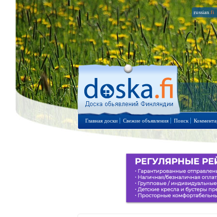
russian
.fi
Главная доски
Свежие объявления
Поиск
Коммента