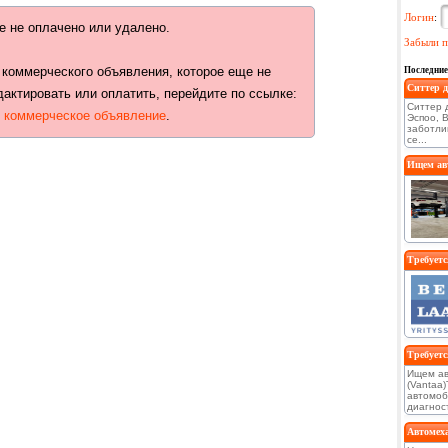
Логин
:
е не оплачено или удалено.
Забыли п
 коммерческого объявления, которое еще не
Последние
Ситтер д
дактировать или оплатить, перейдите по ссылке:
Ситтер д
ь коммерческое объявление
.
Эспоо, 
заботли
се...
Ищем авт
Требуетс
Требуетс
Ищем ав
(Vantaa
автомоб
диагност
Автомеха