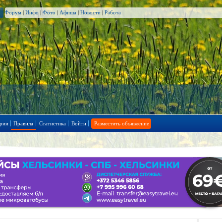
Форум
|
Инфо
|
Фото
|
Афиша
|
Новости
|
Работа
рии
Правила
Статистика
Войти
Разместить объявление