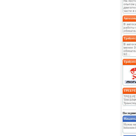
На пост
опытом 
двигате
части в 
Автоэлек
В автос
работы 
обязател
Требуетс
В автос
менее 3
обязате
92...
Требуетс
ТРЕБУЕТ
ТРЕБУЕ
TAKSINK
Транспор
Последние
Машина
Нужна ма
heinonen-