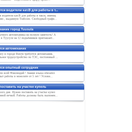
ся водители кат.В для работы в т...
я водители кат.В для работы в такси, имеющ
ию , выданную Traficom. Свободный графи...
ханик город Tuusula
тного автомеханика на полную занятость! А
 в Туусуле на 12 подъёмников приглашает...
тся автомеханик
су в городе Вихти требуется автомеханик.
ьное трудоустройство по ТЭС, постоянный ...
тся опытный сотрудник
по всей Финляндий ! Знание языка обязател
пыт работы в монолите от 5 лет ! Услови...
поставить на участке купель
ого дня. Нужно поставить на участке купел
янной печкой. Работы должны быть выпонен...