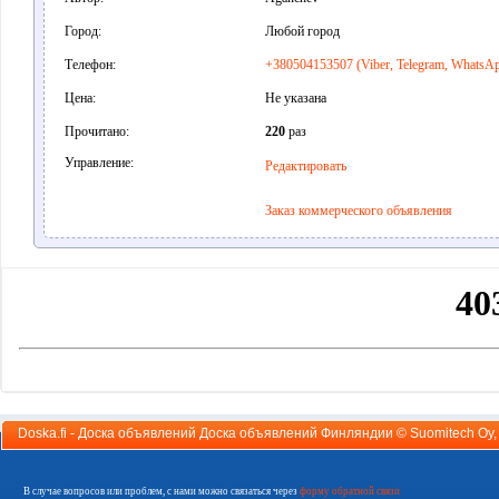
Город:
Любой город
Телефон:
+380504153507 (Viber, Telegram, WhatsA
Цена:
Не указана
Прочитано:
220
раз
Управление:
Редактировать
Заказ коммерческого объявления
Doska.fi - Доска объявлений Доска объявлений Финляндии ©
Suomitech Oy
В случае вопросов или проблем, с нами можно связаться через
форму обратной связи