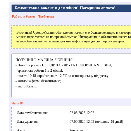
Безкоштовна вакансія для жінки! Погодинна оплата!
Работа и бизнес - Требуются
Внимание! Срок действия объявления истек и его больше не видно в катего
можно перейти только по прямой ссылке. Информация в объявлении несет т
автор объявления не гарантирует что информация до сих пор достоверна.
ПОЛУНИЦЯ, МАЛИНА, ЧОРНИЦЯ!
- Початок роботи СЕРЕДИНА - ДРУГА ПОЛОВИНА ЧЕРВНЯ;
- тривалість роботи 1,5-2 місяці;
- оплата 10,18 євро/година + 12,5% за невикористану відпустку;
- житло на фермі безкоштовно;
- місто Kalanti.
Show IP
Дата опубликования:
02.06.2026 12:02
Дата удаления:
07.06.2026 12:02 (осталось
-62
дней)
Автор:
Aganchev