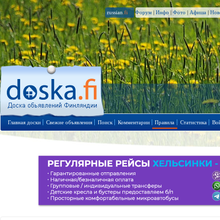
russian
.fi
Форум
|
Инфо
|
Фото
|
Афиша
|
Нов
Главная доски
Свежие объявления
Поиск
Комментарии
Правила
Статистика
Во