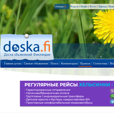
russian
.fi
Форум
|
Инфо
|
Фото
|
Афиша
|
Нов
Главная доски
Свежие объявления
Поиск
Комментарии
Правила
Статистика
Во