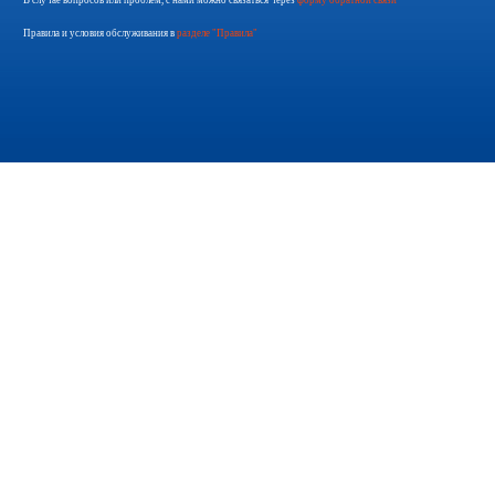
В случае вопросов или проблем, с нами можно связаться через
форму обратной связи
Правила и условия обслуживания в
разделе "Правила"