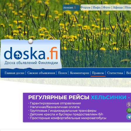
russian
.fi
Форум
|
Инфо
|
Фото
|
Афиша
|
Нов
Главная доски
Свежие объявления
Поиск
Комментарии
Правила
Статистика
Во