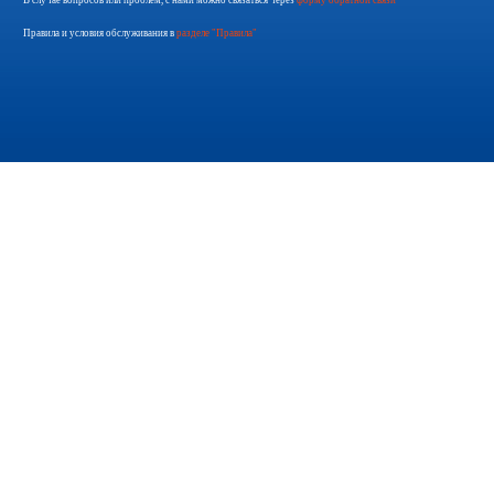
В случае вопросов или проблем, с нами можно связаться через
форму обратной связи
Правила и условия обслуживания в
разделе "Правила"