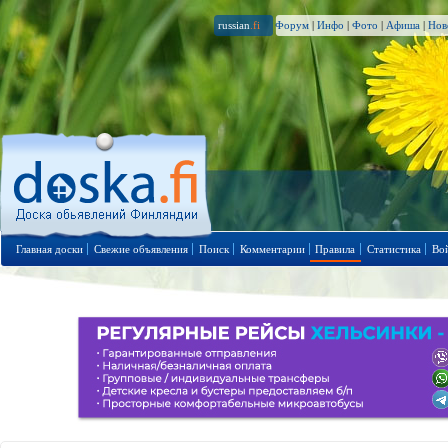
russian
.fi
Форум
|
Инфо
|
Фото
|
Афиша
|
Нов
Главная доски
Свежие объявления
Поиск
Комментарии
Правила
Статистика
Во