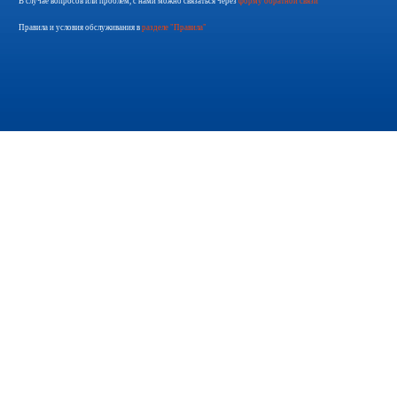
В случае вопросов или проблем, с нами можно связаться через
форму обратной связи
Правила и условия обслуживания в
разделе "Правила"