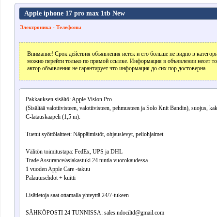
Apple iphone 17 pro max 1tb New
Электроника - Телефоны
Внимание! Срок действия объявления истек и его больше не видно в катего
можно перейти только по прямой ссылке. Информация в объявлении несет т
автор объявления не гарантирует что информация до сих пор достоверна.
Pakkauksen sisältö: Apple Vision Pro
(Sisältää valotiivisteen, valotiivisteen, pehmusteen ja Solo Knit Bandin), suojus, ka
C-latauskaapeli (1,5 m).
Tuetut syöttölaitteet: Näppäimistöt, ohjauslevyt, peliohjaimet
Välitön toimitustapa: FedEx, UPS ja DHL
Trade Assurance/asiakastuki 24 tuntia vuorokaudessa
1 vuoden Apple Care -takuu
Palautusehdot + kuitti
Lisätietoja saat ottamalla yhteyttä 24/7-tukeen
SÄHKÖPOSTI 24 TUNNISSA: sales.ndociltd@gmail.com