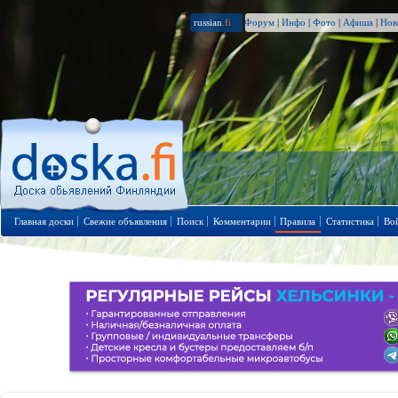
russian
.fi
Форум
|
Инфо
|
Фото
|
Афиша
|
Нов
Главная доски
Свежие объявления
Поиск
Комментарии
Правила
Статистика
Во