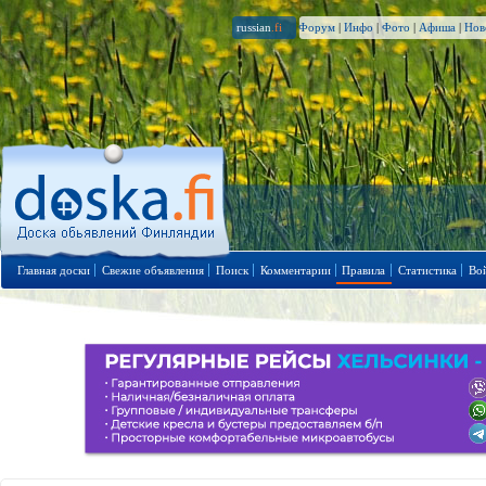
russian
.fi
Форум
|
Инфо
|
Фото
|
Афиша
|
Нов
Главная доски
Свежие объявления
Поиск
Комментарии
Правила
Статистика
Во