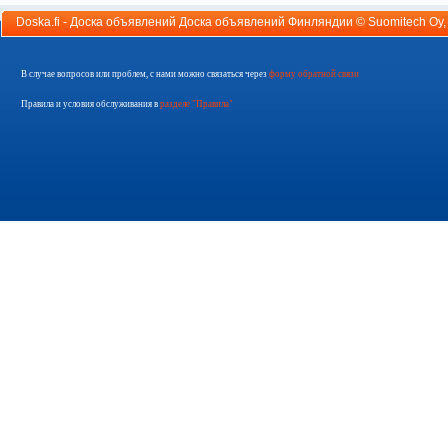
Doska.fi - Доска объявлений Доска объявлений Финляндии ©
Suomitech Oy
В случае вопросов или проблем, с нами можно связаться через
форму обратной связи
Правила и условия обслуживания в
разделе "Правила"