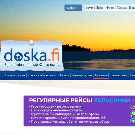
russian
.fi
Форум
|
Инфо
|
Фото
|
Афиша
|
Нов
Главная доски
Свежие объявления
Поиск
Комментарии
Правила
Статистика
Во