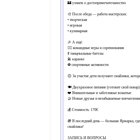
🏰 узнаем о достопримечательностях
🎨 После обеда — работа мастерских:
• творческая
• игровая
• кулинарная
🎉 А ещё:
🏃‍♂️ командные игры и соревнования
💃 танцевальные баттлы
🎤 караоке
⚽ спортивные активности
😊 За участие дети получают смайлики, котор
🍽 Двухразовое питание (готовит свой повар)
❤️ Внимательные и заботливые вожатые
🤝 Новые друзья и незабываемые впечатлени
💰 Стоимость: 170€
🎁 В последний день — большая Ярмарка, где
смайлики!
ЗАПИСЬ И ВОПРОСЫ