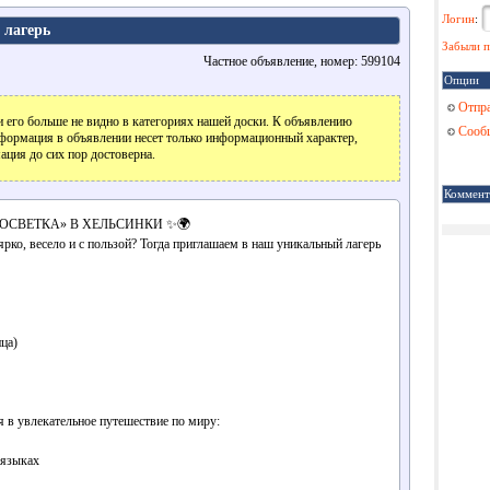
Логин
:
 лагерь
Забыли п
Частное объявление, номер: 599104
Опции
Отпра
 его больше не видно в категориях нашей доски. К объявлению
Сообщ
формация в объявлении несет только информационный характер,
ация до сих пор достоверна.
Коммент
ОСВЕТКА» В ХЕЛЬСИНКИ ✨🌍
рко, весело и с пользой? Тогда приглашаем в наш уникальный лагерь
ца)
 в увлекательное путешествие по миру:
 языках