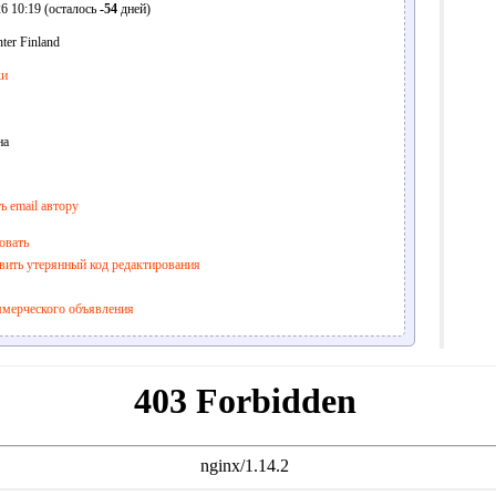
6 10:19 (осталось
-54
дней)
ter Finland
ки
на
ь email автору
овать
вить утерянный код редактирования
ммерческого объявления