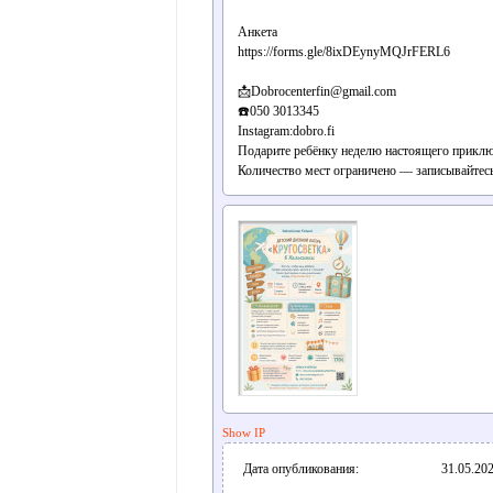
Анкета
https://forms.gle/8ixDEynyMQJrFERL6
📩Dobrocenterfin@gmail.com
☎️050 3013345
Instagram:dobro.fi
Подарите ребёнку неделю настоящего приклю
Количество мест ограничено — записывайтесь
Show IP
Дата опубликования:
31.05.202