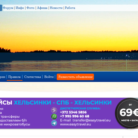
Форум
|
Инфо
|
Фото
|
Афиша
|
Новости
|
Работа
рии
Правила
Статистика
Войти
Разместить объявление