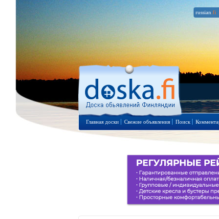
russian
.fi
Главная доски
Свежие объявления
Поиск
Коммента