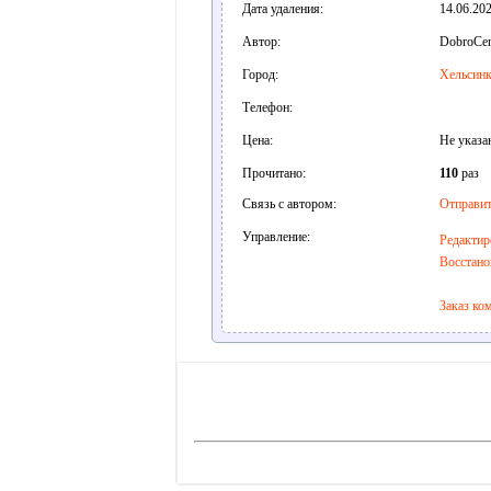
Дата удаления:
14.06.202
Автор:
DobroCen
Город:
Хельсин
Телефон:
Цена:
Не указа
Прочитано:
110
раз
Связь с автором:
Отправит
Управление:
Редактир
Восстано
Заказ ко