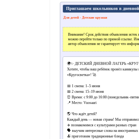
Приглашаем школьников в дневной
Для детей - Детские кружки
Внимание! Срок действия объявления истек и
можно перейти только по прямой ссылке. Ин
автор объявления не гарантирует что информ
🌍✨ ДЕТСКИЙ ДНЕВНОЙ ЛАГЕРЬ «КРУГ
Хотите, чтобы ваш ребёнок провёл каникулы я
«Кругосветка»! 🚀
📅 1 смена: 1–5 июня
📅 2 смена: 15–19 июня
⏰ Время: с 9:00 до 16:00 (понедельник–пятни
📍 Место: Vuosaari
🌎 Что ждёт детей?
Каждый день — новая страна! Мы отправимся
✈️ познакомимся с культурами разных стран
🗣 выучим интересные слова на иностранных
🍝 приготовим традиционные блюда