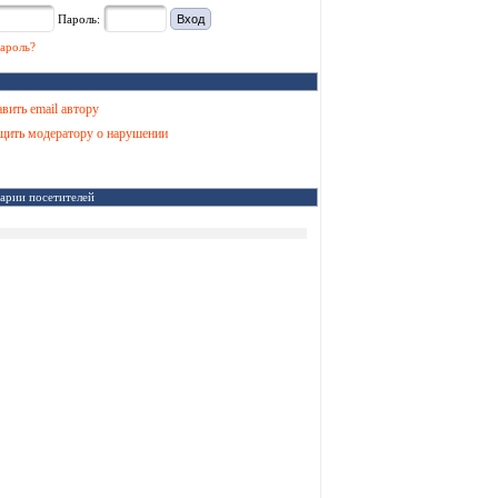
Пароль:
ароль?
вить email автору
ить модератору о нарушении
арии посетителей