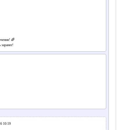
чения! 🌈
 заранее!
6 10:19