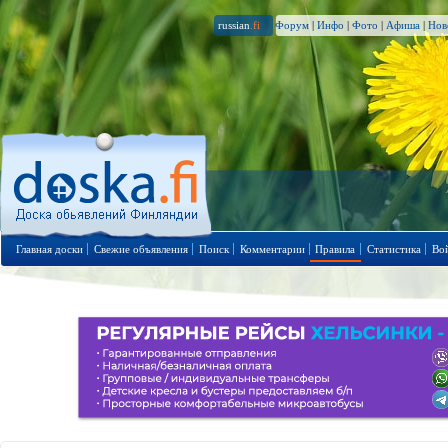
russian
.fi
Форум
|
Инфо
|
Фото
|
Афиша
|
Нов
Главная доски
Свежие объявления
Поиск
Комментарии
Правила
Статистика
Во