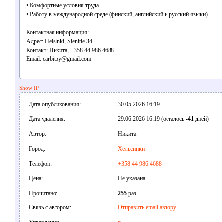
• Комфортные условия труда
• Работу в международной среде (финский, английский и русский языки)
Контактная информация:
Адрес: Helsinki, Sienitie 34
Контакт: Никита, +358 44 986 4688
Email: carbitoy@gmail.com
Show IP
Дата опубликования:
30.05.2026 16:19
Дата удаления:
29.06.2026 16:19 (осталось
-41
дней)
Автор:
Никита
Город:
Хельсинки
Телефон:
+358 44 986 4688
Цена:
Не указана
Прочитано:
255
раз
Связь с автором:
Отправить email автору