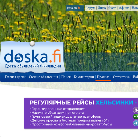
russian
.fi
Форум
|
Инфо
|
Фото
|
Афиша
|
Нов
Главная доски
Свежие объявления
Поиск
Комментарии
Правила
Статистика
Во