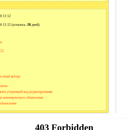
6 11:12
6 11:12 (осталось
-58
дней)
ки
722
ь email автору
овать
вить утерянный код редактирования
е коммерческого объявления
объявление