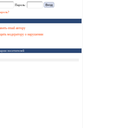
Пароль:
ароль?
вить email автору
ить модератору о нарушении
арии посетителей