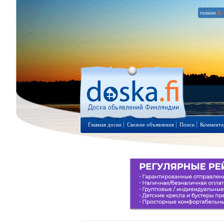
russian
.fi
Главная доски
Свежие объявления
Поиск
Коммента