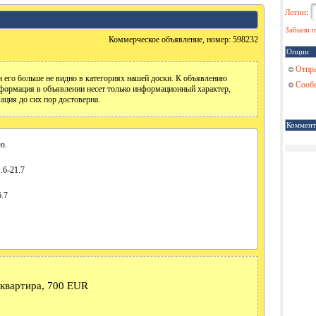
Логин
:
Забыли п
Коммерческое объявление, номер: 598232
Опции
Отпра
 его больше не видно в категориях нашей доски. К объявлению
Сообщ
формация в объявлении несет только информационный характер,
ация до сих пор достоверна.
Коммент
ю.
.6-21.7
6.7
 квартира, 700 EUR