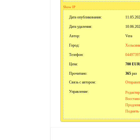
Show IP
Дата опубликования:
11.05.202
Дата удаления:
10.06.202
Автор:
Vera
Город:
Хельсин
Телефон:
0449739
Цена:
700 EUR
Прочитано:
365
раз
Связь с автором:
Отправит
Управление:
Редактир
Восстано
Продлени
Поднять 