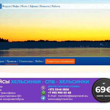
Форум
|
Инфо
|
Фото
|
Афиша
|
Новости
|
Работа
рии
Правила
Статистика
Войти
Разместить объявление