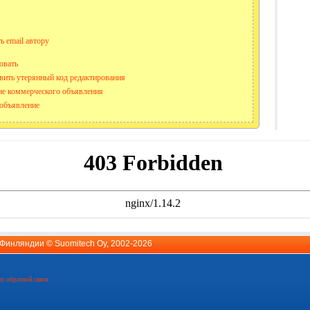
ь email автору
овать
вить утерянный код редактирования
е коммерческого объявления
объявление
й Финляндии ©
Suomitech Oy
, 2002-2026
у обратной связи