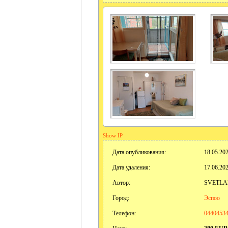
Show IP
Дата опубликования:
18.05.202
Дата удаления:
17.06.202
Автор:
SVETLA
Город:
Эспоо
Телефон:
0440453