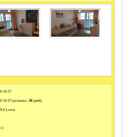
6 16:37
6 16:37 (осталось
-50
дней)
NA Lvova
400