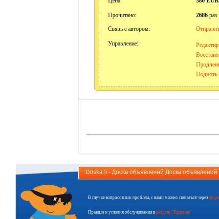
Цена:
380 EUR
Прочитано:
2686
раз
Связь с автором:
Отправит
Управление:
Редактир
Восстано
Продлени
Поднять 
Doska.fi - Доска объявлений Доска объявлени
В случае вопросов или проблем, с нами можно связаться через
форм
Правила и условия обслуживания в
разделе "Правила"