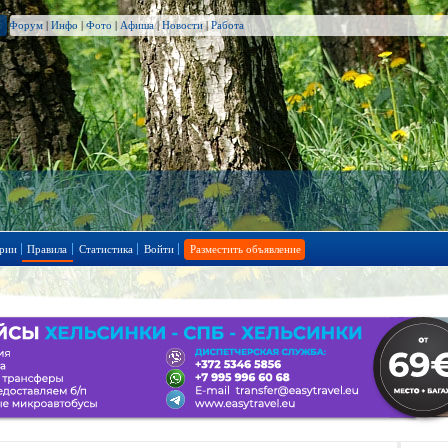
Форум
|
Инфо
|
Фото
|
Афиша
|
Новости
|
Работа
рии
Правила
Статистика
Войти
Разместить объявление