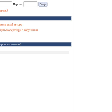
Пароль:
ароль?
вить email автору
ить модератору о нарушении
арии посетителей