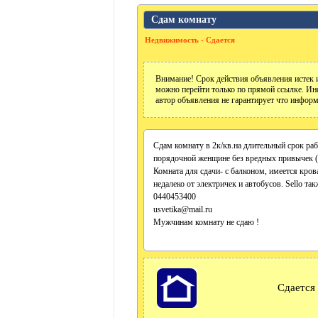
Сдам комнату
Недвижимость - Сдается
Внимание! Срок действия объявления истек и
можно перейти только по прямой ссылке. Ин
автор объявления не гарантирует что информ
Сдам комнату в 2к/кв.на длительный срок раб
порядочной женщине без вредных привычек ( 
Комната для сдачи- с балконом, имеется кро
недалеко от электричек и автобусов. Se
0440453400
usvetika@mail.ru
Мужчинам комнату не сдаю !
Сдается