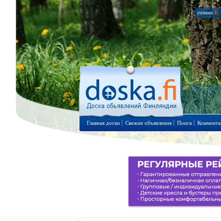
russian
.fi
Главная доски
Свежие объявления
Поиск
Коммента