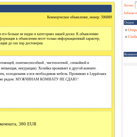
Логин
:
Забыли п
Коммерческое объявление, номер: 596889
Опции
Отпра
 его больше не видно в категориях нашей доски. К объявлению
Сообщ
формация в объявлении несет только информационный характер,
ация до сих пор достоверна.
Коммент
отающей, платежеспособной , чистоплотной , спокойной и
непьющая, некурящая). Хозяйка проживает в другой комнате.
вать, холодильник и вся необходимая мебель. Проживаю в Leppävaara
llo также рядом. МУЖЧИНАМ КОМНАТУ НЕ СДАЮ !
 комната, 380 EUR