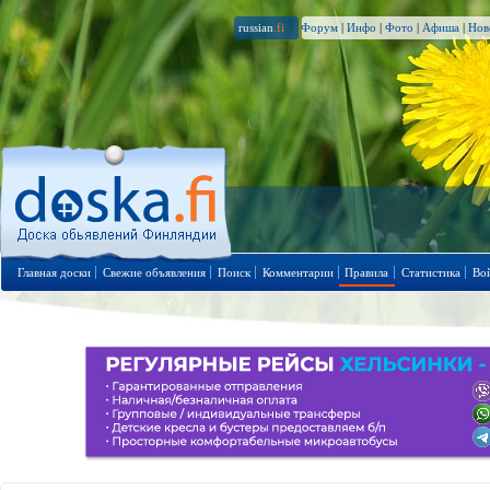
russian
.fi
Форум
|
Инфо
|
Фото
|
Афиша
|
Нов
Главная доски
Свежие объявления
Поиск
Комментарии
Правила
Статистика
Во