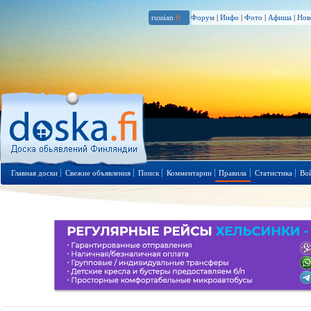
russian
.fi
Форум
|
Инфо
|
Фото
|
Афиша
|
Нов
Главная доски
Свежие объявления
Поиск
Комментарии
Правила
Статистика
Во