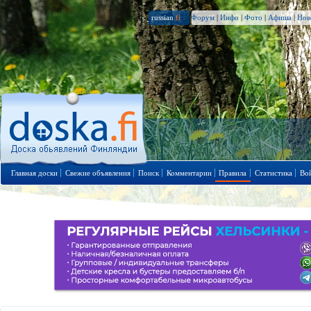
russian
.fi
Форум
|
Инфо
|
Фото
|
Афиша
|
Нов
Главная доски
Свежие объявления
Поиск
Комментарии
Правила
Статистика
Во