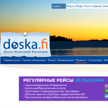
russian
.fi
Форум
|
Инфо
|
Фото
|
Афиша
|
Нов
Главная доски
Свежие объявления
Поиск
Комментарии
Правила
Статистика
Во