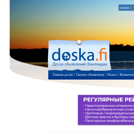
russian
.fi
Главная доски
Свежие объявления
Поиск
Коммента