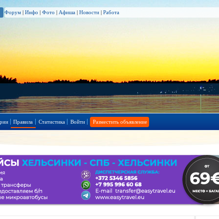
Форум
|
Инфо
|
Фото
|
Афиша
|
Новости
|
Работа
рии
Правила
Статистика
Войти
Разместить объявление