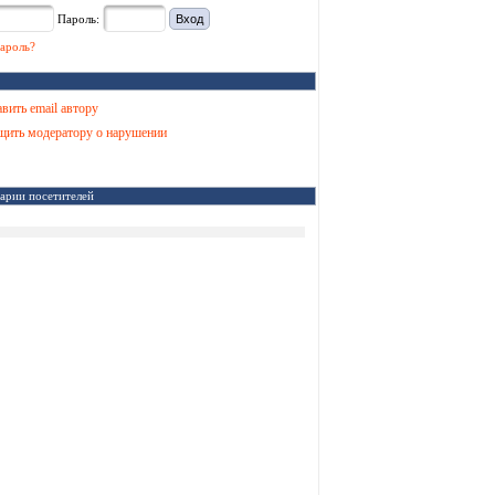
Пароль:
ароль?
вить email автору
ить модератору о нарушении
арии посетителей