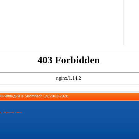
й Финляндии ©
Suomitech Oy
, 2002-2026
у обратной связи