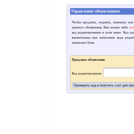
Управление объявлением
Чтобы продлить, поднять, изменить или
данного объявления, Вам нужно либо
во
код редактирования в поля ниже. Код р
внимательны при написании кода редак
латинских букв.
Продлить объявление
Код редактирования: