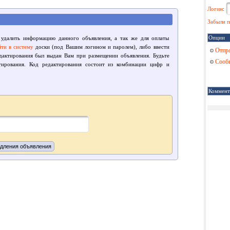
Логин
:
Забыли п
Опции
 удалить информацию данного объявления, а так же для оплаты
йти в систему
доски (под Вашим логином и паролем), либо ввести
Отпра
едактирования был выдан Вам при размещении объявления. Будьте
Сообщ
тирования. Код редактирования состоит из комбинации цифр и
Коммент