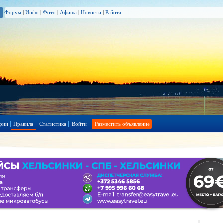
Форум
|
Инфо
|
Фото
|
Афиша
|
Новости
|
Работа
рии
Правила
Статистика
Войти
Разместить объявление