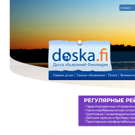
russian
.fi
Главная доски
Свежие объявления
Поиск
Коммента