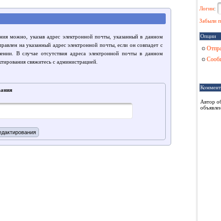
Логин
:
Забыли п
Опции
ния можно, указав адрес электронной почты, указанный в данном
правлен на указанный адрес электронной почты, если он совпадет с
Отпра
лении. В случае отсутствия адреса электронной почты в данном
Сообщ
ктирования свяжитесь с администрацией.
Коммент
вания
Автор о
объявлен