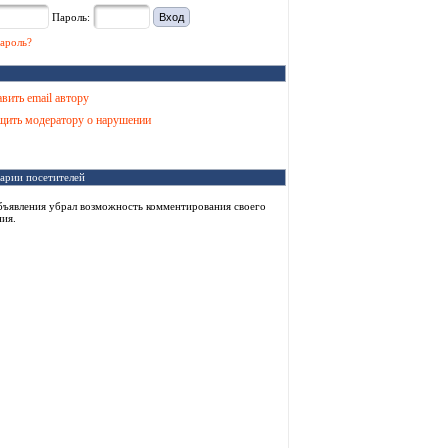
Пароль:
ароль?
вить email автору
ить модератору о нарушении
арии посетителей
бъявления убрал возможность комментирования своего
ия.