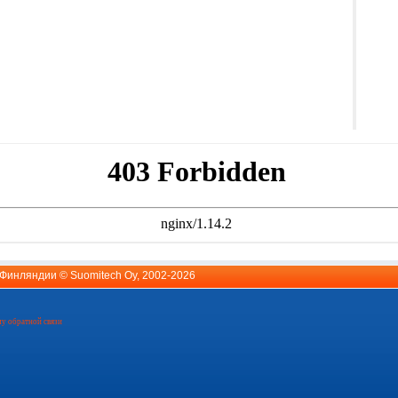
й Финляндии ©
Suomitech Oy
, 2002-2026
у обратной связи