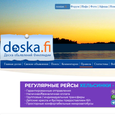
russian
.fi
Форум
|
Инфо
|
Фото
|
Афиша
|
Нов
Главная доски
Свежие объявления
Поиск
Комментарии
Правила
Статистика
Во