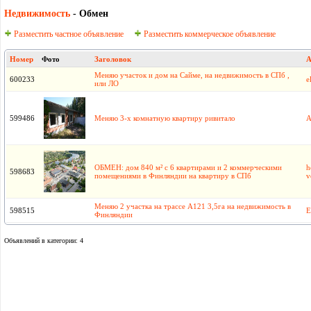
Недвижимость
- Обмен
Разместить частное объявление
Разместить коммерческое объявление
Номер
Фото
Заголовок
А
Меняю участок и дом на Сайме, на недвижимость в СПб ,
600233
e
или ЛО
599486
Меняю 3-х комнатную квартиру ривитало
А
ОБМЕН: дом 840 м² с 6 квартирами и 2 коммерческими
h
598683
помещениями в Финляндии на квартиру в СПб
v
Меняю 2 участка на трассе А121 3,5га на недвижимость в
598515
Е
Финляндии
Объявлений в категории: 4