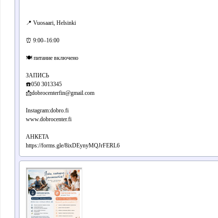
📍 Vuosaari, Helsinki
⏰ 9:00–16:00
🍽 питание включено
ЗАПИСЬ
☎️050 3013345
📩dobrocenterfin@gmail.com
Instagram:dobro.fi
www.dobrocenter.fi
АНКЕТА
https://forms.gle/8ixDEynyMQJrFERL6