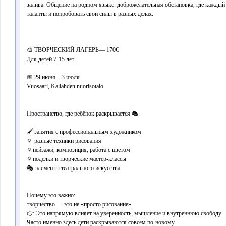
залива. Общение на родном языке. доброжелательная обстановка, где каждый
таланты и попробовать свои силы в разных делах.
🎨 ТВОРЧЕСКИЙ ЛАГЕРЬ— 170€
Для детей 7-15 лет
📅 29 июня – 3 июля
Vuosaari, Kallahden nuorisotalo
Пространство, где ребёнок раскрывается 🎭
🖌️ занятия с профессиональным художником
🔅 разные техники рисования
🔅пейзажи, композиция, работа с цветом
🔅поделки и творческие мастер-классы
🎭 элементы театрального искусства
Почему это важно:
творчество — это не «просто рисование».
👉 Это напрямую влияет на уверенность, мышление и внутреннюю свободу.
Часто именно здесь дети раскрываются совсем по-новому.