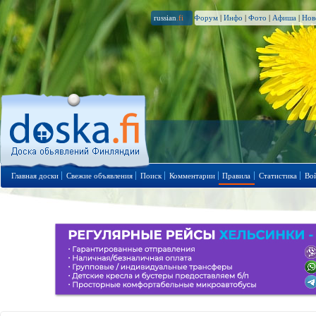
russian
.fi
Форум
|
Инфо
|
Фото
|
Афиша
|
Нов
Главная доски
Свежие объявления
Поиск
Комментарии
Правила
Статистика
Во