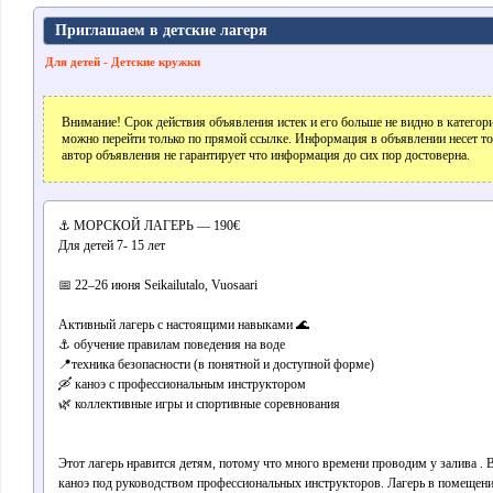
Приглашаем в детские лагеря
Для детей - Детские кружки
Внимание! Срок действия объявления истек и его больше не видно в катего
можно перейти только по прямой ссылке. Информация в объявлении несет т
автор объявления не гарантирует что информация до сих пор достоверна.
⚓️ МОРСКОЙ ЛАГЕРЬ — 190€
Для детей 7- 15 лет
📅 22–26 июня Seikailutalo, Vuosaari
Активный лагерь с настоящими навыками 🌊
⚓️ обучение правилам поведения на воде
📍техника безопасности (в понятной и доступной форме)
🛶 каноэ с профессиональным инструктором
🌿 коллективные игры и спортивные соревнования
Этот лагерь нравится детям, потому что много времени проводим у залива . 
каноэ под руководством профессиональных инструкторов. Лагерь в помещен