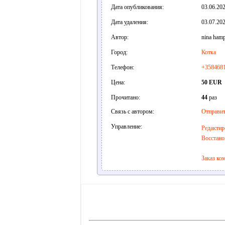
Дата опубликования:
03.06.202
Дата удаления:
03.07.202
Автор:
nina ham
Город:
Котка
Телефон:
+358468
Цена:
50 EUR
Прочитано:
44
раз
Связь с автором:
Отправит
Управление:
Редактир
Восстано
Заказ ко