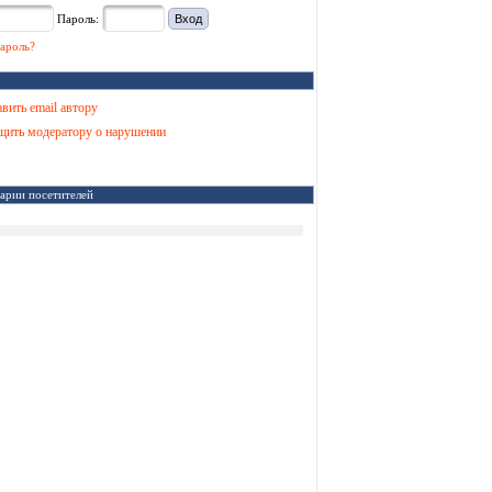
Пароль:
ароль?
вить email автору
ить модератору о нарушении
арии посетителей