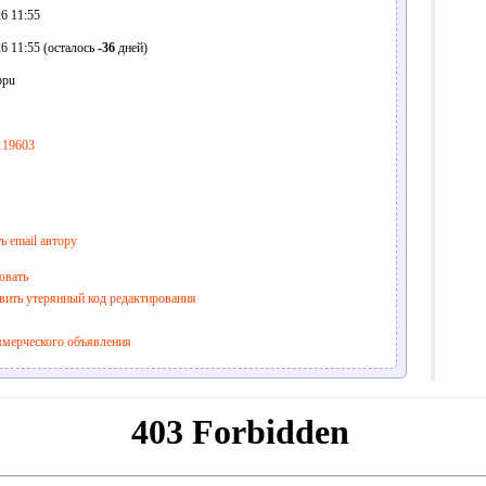
6 11:55
6 11:55 (осталось
-36
дней)
ppu
119603
ь email автору
овать
вить утерянный код редактирования
ммерческого объявления