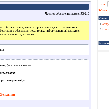
Логин
:
Забыли п
Частное объявление, номер: 599210
Опции
Отпра
 его больше не видно в категориях нашей доски. К объявлению
Сообщ
формация в объявлении несет только информационный характер,
ация до сих пор достоверна.
Коммент
6.30
ину (нуждаюсь в месте)
а:
07.06.2026
орта:
микроавтобус
 Хельсинки