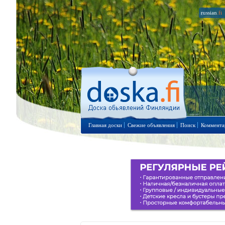
russian
.fi
Главная доски
Свежие объявления
Поиск
Коммента