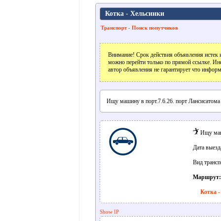
Котка - Хельсинки
Транспорт - Поиск попутчиков
Внимание! Срок действия объявления истек и
можно перейти только по прямой ссылке. Ин
автор объявления не гарантирует что информ
Ищу машину в порт.7.6.26. порт Лансисатома 
Ищу маш
Дата выезд
Вид трансп
Маршрут:
Котка -
Show IP