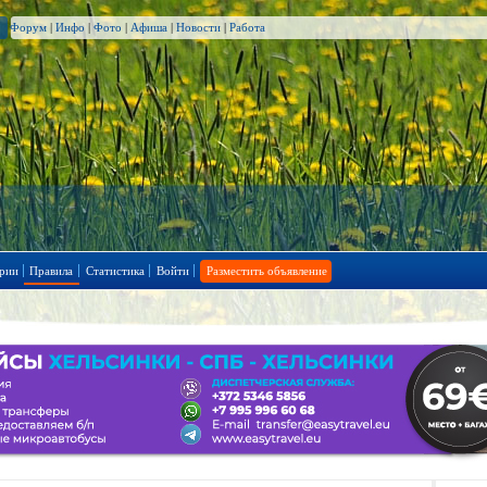
Форум
|
Инфо
|
Фото
|
Афиша
|
Новости
|
Работа
рии
Правила
Статистика
Войти
Разместить объявление