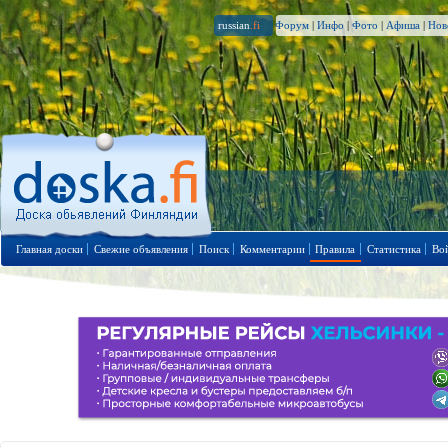
russian
.fi
Форум
|
Инфо
|
Фото
|
Афиша
|
Нов
Главная доски
Свежие объявления
Поиск
Комментарии
Правила
Статистика
Во